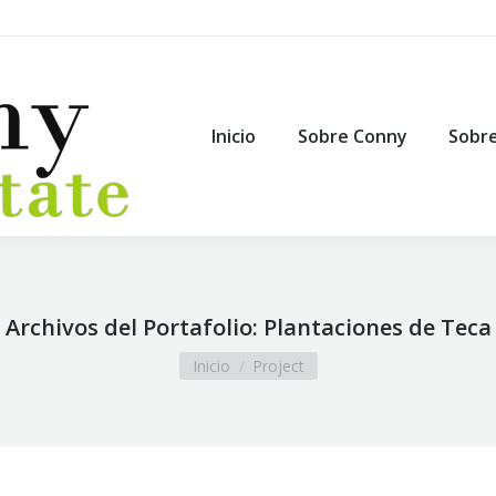
Inicio
Sobre Conny
Sobre Guanacast
Inicio
Sobre Conny
Sobr
Archivos del Portafolio:
Plantaciones de Teca
Estás aquí:
Inicio
Project