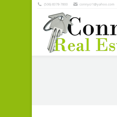
(506) 8378-7800
connycr1@yahoo.com