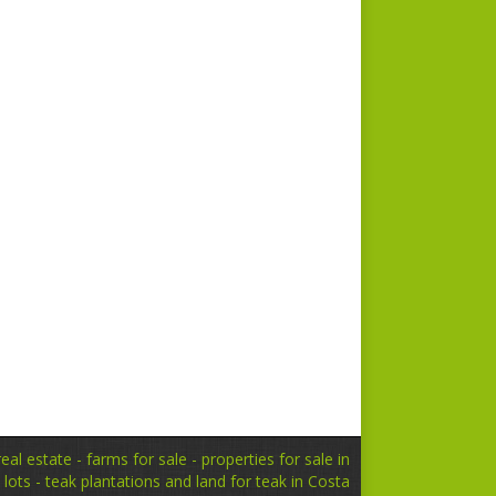
Grundstück 7716
Grundstück 344
Latest Listings
,
Farmen und Baugrundst
Strandgrundstücke
Latest Listings
al estate - farms for sale - properties for sale in
ots - teak plantations and land for teak in Costa