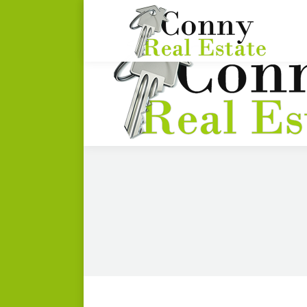
(506) 8378-7800
connycr1@yahoo.com