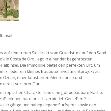
lbinsel
ks auf und treten Sie direkt vom Grundstück auf den Sand
ck in Costa de Oro liegt in einer der begehrtesten
albinsel. Die Immobilie bietet den perfekten Ort, um
omizil oder ein kleines Boutique-Investmentprojekt zu
 den Ozean, einer konstanten Meeresbrise und
direkt vor Ihrer Tür.
n tropischen Charakter und eine gut bebaubare Fläche,
d Außenleben harmonisch verbindet. Genießen Sie
aziergänge und nahegelegene Surfspots sowie den
Nicoya-Halbinsel bekannt ist – und das alles in Reichweite