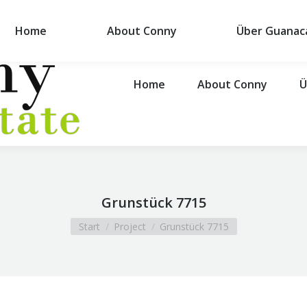
Home
About Conny
Über Guanac
Home
About Conny
Ü
Grunstück 7715
Sie befinden sich hier:
Start
Project
Grunstück 7715