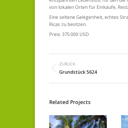
von lokalen Orten für Einkäufe, Rest
Eine seltene Gelegenheit, echtes St
Ricas zu besitzen.
Preis: 375.000 USD
Project
ZURÜCK
navigation
Previous
Grundstück 5624
project:
Related Projects