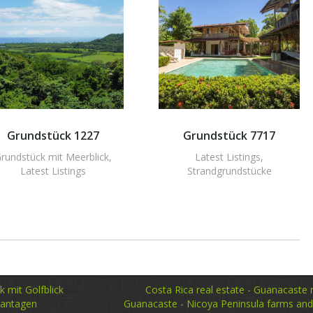
Grundstück 1227
Grundstück 7717
rundstück mit Meerblick
,
Latest Listings
,
Latest Listings
Strandgrundstücke
 mit Golfblick
Costa Rica real estate - Guanacaste re
lantagen
Guanacaste - Nicoya Peninsula farms and l