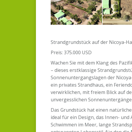
Strandgrundstück auf der Nicoya-Ha
Preis: 375.000 USD
Wachen Sie mit dem Klang des Pazifi
– dieses erstklassige Strandgrundstü
Sonnenuntergangslagen der Nicoya-H
ein privates Strandhaus, ein Feriend
verwirklichen, mit freiem Blick auf
unvergesslichen Sonnenuntergängen 
Das Grundstück hat einen natürliche
ideal für ein Design, das Innen- un
Schwimmen im Meer, lange Strandsp
entspannten Lebensstil, für den die 