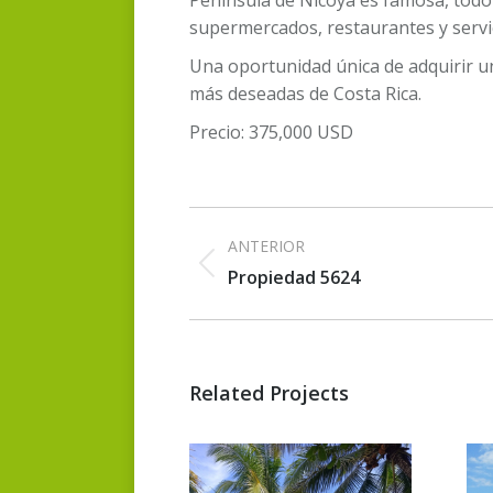
supermercados, restaurantes y servic
Una oportunidad única de adquirir un
más deseadas de Costa Rica.
Precio: 375,000 USD
Navegación
ANTERIOR
entre
Proyecto
Propiedad 5624
anterior
proyectos
Related Projects