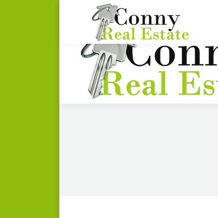
(506) 8378-7800
connycr1@yahoo.com