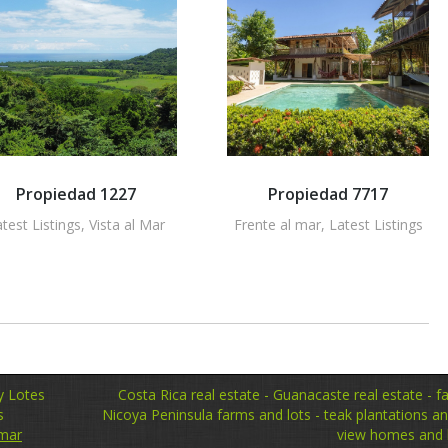
Propiedad 1227
Propiedad 7717
test Listings
,
Vista al Mar
Frente al mar
,
Latest Listings
y Lotes
Costa Rica real estate - Guanacaste real estate - fa
s
Nicoya Peninsula farms and lots - teak plantations a
 mar
view homes and l