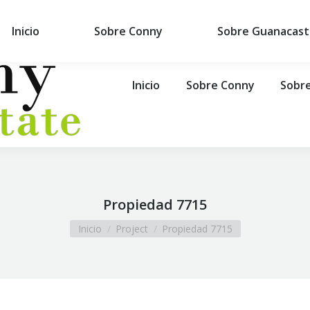
Inicio
Sobre Conny
Sobre Guanacast
Inicio
Sobre Conny
Sobr
Propiedad 7715
Estás aquí:
Inicio
Project
Propiedad 7715